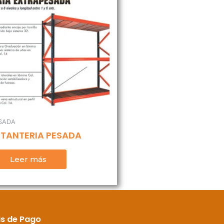
SADA
STANTERIA PESADA
Leer más
as de Pago