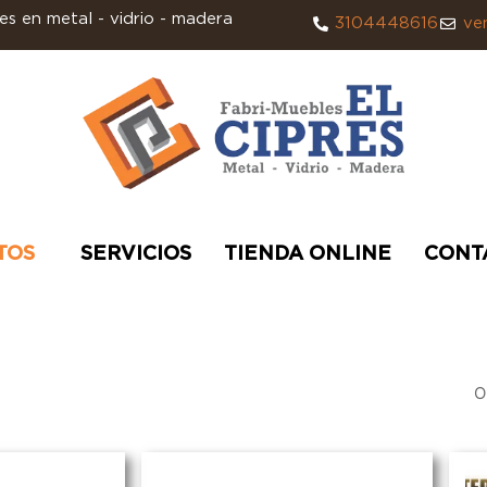
s en metal - vidrio - madera
3104448616
ve
TOS
SERVICIOS
TIENDA ONLINE
CONT