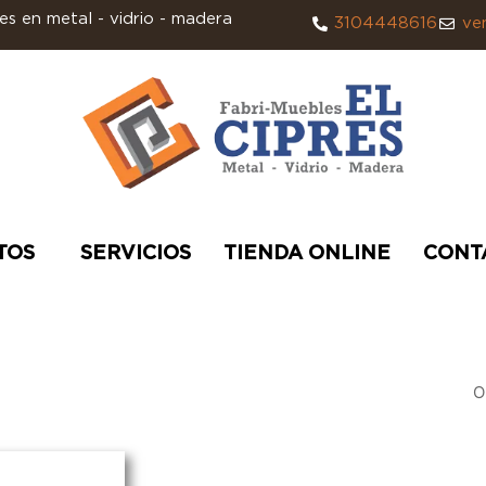
s en metal - vidrio - madera
3104448616
ve
TOS
SERVICIOS
TIENDA ONLINE
CONT