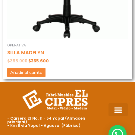
OPERATIVA
SILLA MADELYN
$
398.000
$
355.600
Añadir al carrito
- Carrera 21 No. 11 - 54 Yopal (Almacen
principal)
- Km 8 vía Yopal - Aguazul (Fábrica)