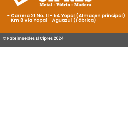
- Carrera 21 No. 11 - 54 Yopal (Almacen principal)
- Km 8 vía Yopal - Aguazul (Fábrica)
© Fabrimuebles El Cipres 2024