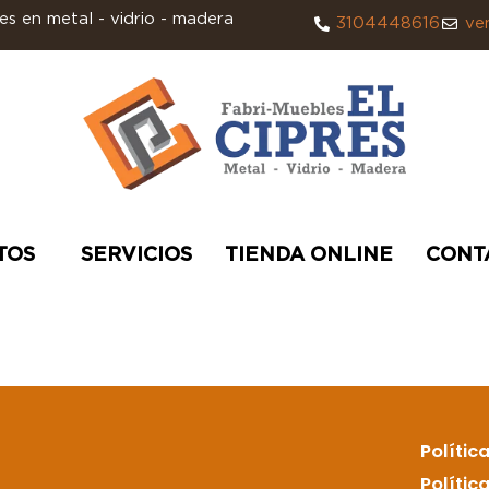
s en metal - vidrio - madera
3104448616
ve
TOS
SERVICIOS
TIENDA ONLINE
CONT
Polític
Polític