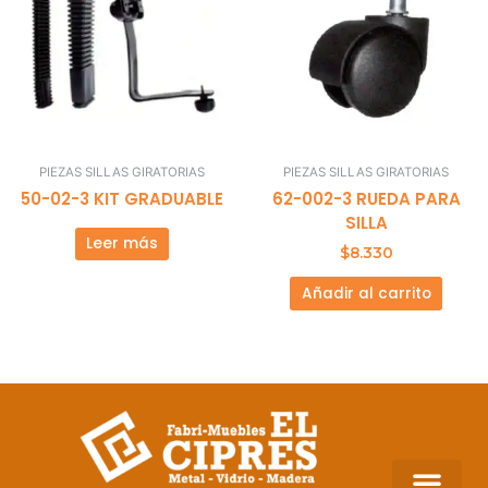
PIEZAS SILLAS GIRATORIAS
PIEZAS SILLAS GIRATORIAS
50-02-3 KIT GRADUABLE
62-002-3 RUEDA PARA
SILLA
Leer más
$
8.330
Añadir al carrito