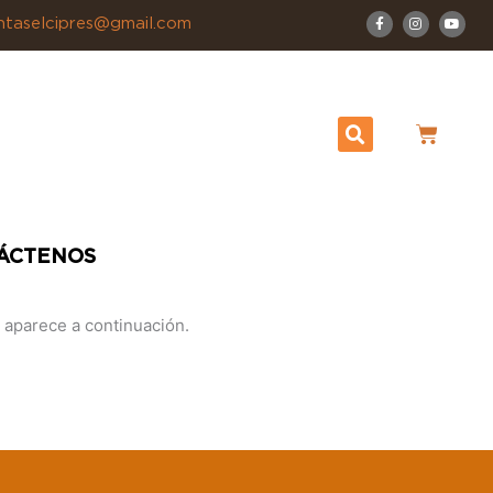
F
I
Y
ntaselcipres@gmail.com
a
n
o
c
s
u
e
t
t
b
a
u
o
g
b
o
r
e
k
a
-
m
Cart
f
ÁCTENOS
 aparece a continuación.