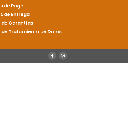
as de Pago
as de Entrega
a de Garantías
a de Tratamiento de Datos
F
I
a
n
c
s
e
t
b
a
o
g
o
r
k
a
-
m
f