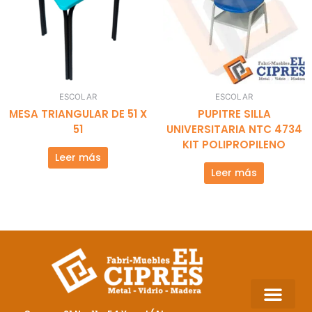
ESCOLAR
ESCOLAR
MESA TRIANGULAR DE 51 X
PUPITRE SILLA
51
UNIVERSITARIA NTC 4734
KIT POLIPROPILENO
Leer más
Leer más