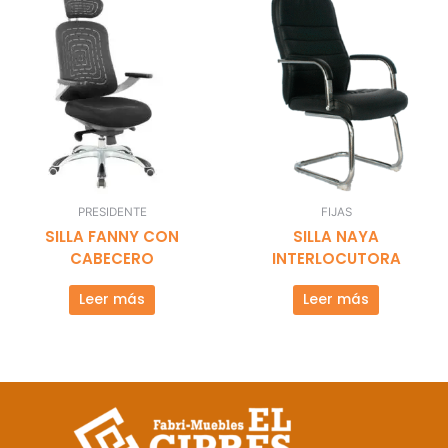
PRESIDENTE
FIJAS
SILLA FANNY CON
SILLA NAYA
CABECERO
INTERLOCUTORA
Leer más
Leer más