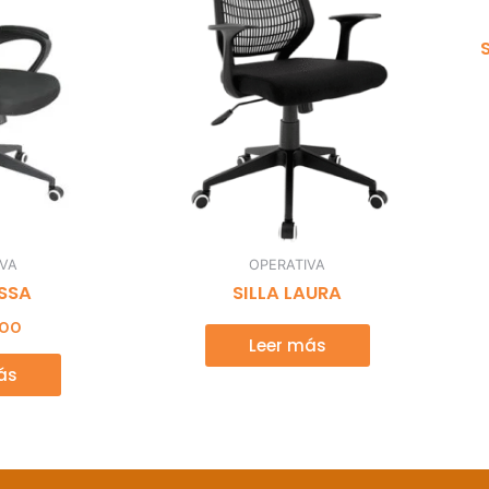
IVA
OPERATIVA
ESSA
SILLA LAURA
000
Leer más
ás