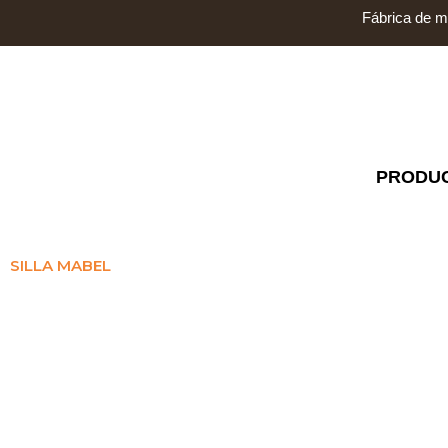
Ir
Fábrica de m
al
contenido
PRODU
SILLA MABEL