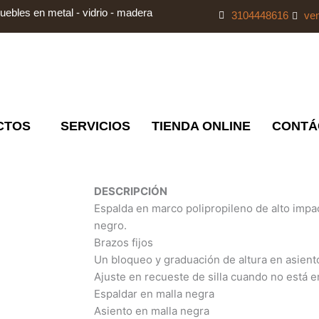
uebles en metal - vidrio - madera
3104448616
ve
CTOS
SERVICIOS
TIENDA ONLINE
CONTÁ
DESCRIPCIÓN
Espalda en marco polipropileno de alto impac
negro.
Brazos fijos
Un bloqueo y graduación de altura en asient
Ajuste en recueste de silla cuando no está en
Espaldar en malla negra
Asiento en malla negra