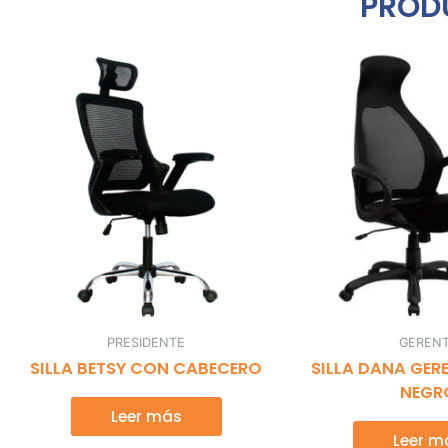
PROD
PRESIDENTE
GEREN
SILLA BETSY CON CABECERO
SILLA DANA GE
NEGR
Leer más
Leer m