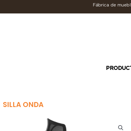
Ir
Fábrica de mueble
al
contenido
PRODUC
SILLA ONDA