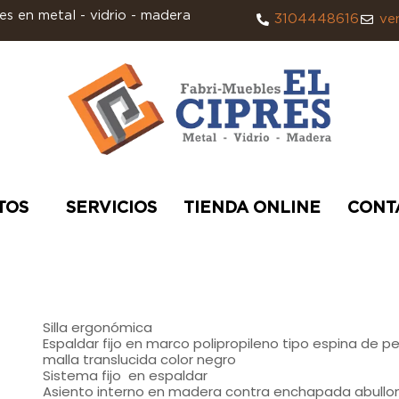
s en metal - vidrio - madera
3104448616
ve
TOS
SERVICIOS
TIENDA ONLINE
CONT
Silla ergonómica
Espaldar fijo en marco polipropileno tipo espina de 
malla translucida color negro
Sistema fijo en espaldar
Asiento interno en madera contra enchapada abull