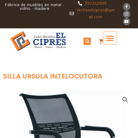
Ir
3203121995
F
I
Y
Fábrica de muebles en metal -
a
n
o
vidrio - madera
al
ventaselcipres@gm
c
s
u
e
t
t
contenido
ail.com
b
a
u
o
g
b
o
r
e
k
a
-
m
f
Cart
SILLA URSULA INTELOCUTORA